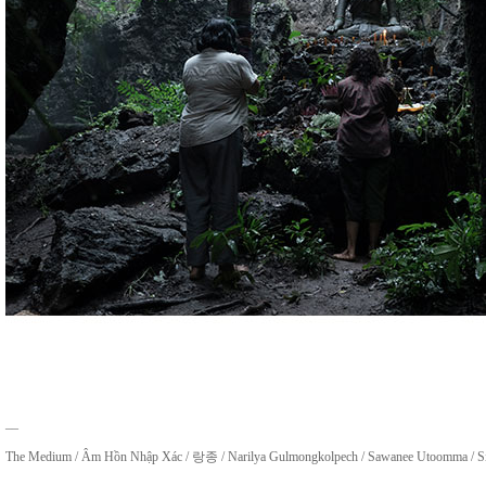
__
The Medium / Âm Hồn Nhập Xác / 랑종 / Narilya Gulmongkolpech / Sawanee Utoomma / Sir